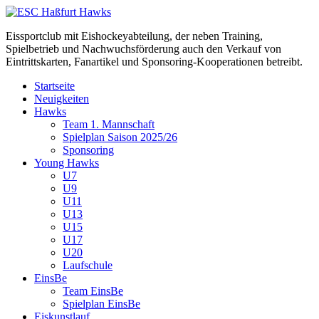
Eissportclub mit Eishockeyabteilung, der neben Training,
Spielbetrieb und Nachwuchsförderung auch den Verkauf von
Eintrittskarten, Fanartikel und Sponsoring-Kooperationen betreibt.
Startseite
Neuigkeiten
Hawks
Team 1. Mannschaft
Spielplan Saison 2025/26
Sponsoring
Young Hawks
U7
U9
U11
U13
U15
U17
U20
Laufschule
EinsBe
Team EinsBe
Spielplan EinsBe
Eiskunstlauf