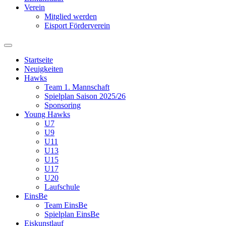
Verein
Mitglied werden
Eisport Förderverein
Startseite
Neuigkeiten
Hawks
Team 1. Mannschaft
Spielplan Saison 2025/26
Sponsoring
Young Hawks
U7
U9
U11
U13
U15
U17
U20
Laufschule
EinsBe
Team EinsBe
Spielplan EinsBe
Eiskunstlauf