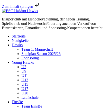
Zum Inhalt springen
Eissportclub mit Eishockeyabteilung, der neben Training,
Spielbetrieb und Nachwuchsförderung auch den Verkauf von
Eintrittskarten, Fanartikel und Sponsoring-Kooperationen betreibt.
Startseite
Neuigkeiten
Hawks
Team 1. Mannschaft
Spielplan Saison 2025/26
Sponsoring
Young Hawks
U7
U9
U11
U13
U15
U17
U20
Laufschule
EinsBe
Team EinsBe