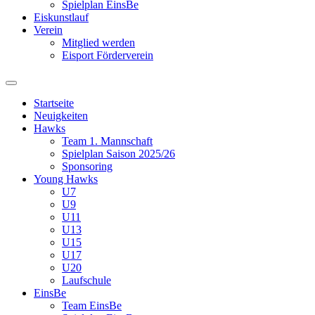
Spielplan EinsBe
Eiskunstlauf
Verein
Mitglied werden
Eisport Förderverein
Startseite
Neuigkeiten
Hawks
Team 1. Mannschaft
Spielplan Saison 2025/26
Sponsoring
Young Hawks
U7
U9
U11
U13
U15
U17
U20
Laufschule
EinsBe
Team EinsBe