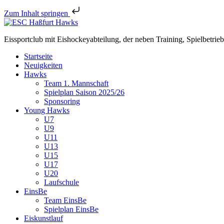
Zum Inhalt springen
Eissportclub mit Eishockeyabteilung, der neben Training, Spielbetri
Startseite
Neuigkeiten
Hawks
Team 1. Mannschaft
Spielplan Saison 2025/26
Sponsoring
Young Hawks
U7
U9
U11
U13
U15
U17
U20
Laufschule
EinsBe
Team EinsBe
Spielplan EinsBe
Eiskunstlauf