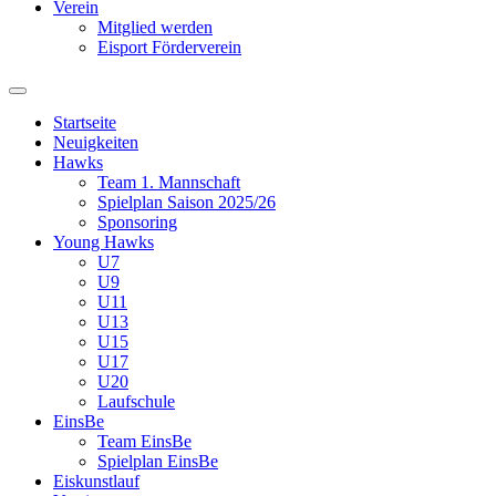
Verein
Mitglied werden
Eisport Förderverein
Startseite
Neuigkeiten
Hawks
Team 1. Mannschaft
Spielplan Saison 2025/26
Sponsoring
Young Hawks
U7
U9
U11
U13
U15
U17
U20
Laufschule
EinsBe
Team EinsBe
Spielplan EinsBe
Eiskunstlauf