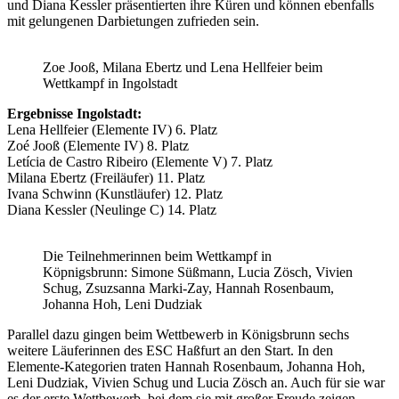
und Diana Kessler präsentierten ihre Küren und können ebenfalls
mit gelungenen Darbietungen zufrieden sein.
Zoe Jooß, Milana Ebertz und Lena Hellfeier beim
Wettkampf in Ingolstadt
Ergebnisse Ingolstadt:
Lena Hellfeier (Elemente IV) 6. Platz
Zoé Jooß (Elemente IV) 8. Platz
Letícia de Castro Ribeiro (Elemente V) 7. Platz
Milana Ebertz (Freiläufer) 11. Platz
Ivana Schwinn (Kunstläufer) 12. Platz
Diana Kessler (Neulinge C) 14. Platz
Die Teilnehmerinnen beim Wettkampf in
Köpnigsbrunn: Simone Süßmann, Lucia Zösch, Vivien
Schug, Zsuzsanna Marki-Zay, Hannah Rosenbaum,
Johanna Hoh, Leni Dudziak
Parallel dazu gingen beim Wettbewerb in Königsbrunn sechs
weitere Läuferinnen des ESC Haßfurt an den Start. In den
Elemente-Kategorien traten Hannah Rosenbaum, Johanna Hoh,
Leni Dudziak, Vivien Schug und Lucia Zösch an. Auch für sie war
es der erste Wettbewerb, bei dem sie mit großer Freude zeigen