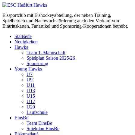
Inhalt
springen
Eissportclub mit Eishockeyabteilung, der neben Training,
Spielbetrieb und Nachwuchsförderung auch den Verkauf von
Eintrittskarten, Fanartikel und Sponsoring-Kooperationen betreibt.
Startseite
Neuigkeiten
Hawks
Team 1. Mannschaft
Spielplan Saison 2025/26
Sponsoring
Young Hawks
U7
U9
U11
U13
U15
U17
U20
Laufschule
EinsBe
Team EinsBe
Spielplan EinsBe
Eiskunstlauf