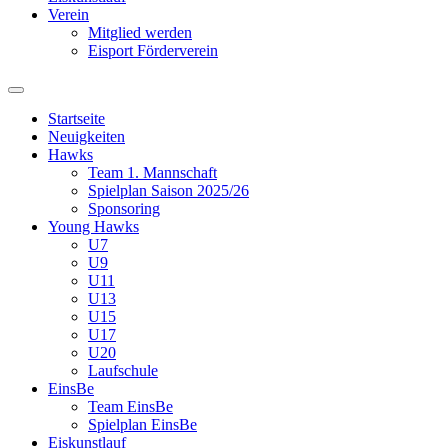
Verein
Mitglied werden
Eisport Förderverein
Startseite
Neuigkeiten
Hawks
Team 1. Mannschaft
Spielplan Saison 2025/26
Sponsoring
Young Hawks
U7
U9
U11
U13
U15
U17
U20
Laufschule
EinsBe
Team EinsBe
Spielplan EinsBe
Eiskunstlauf