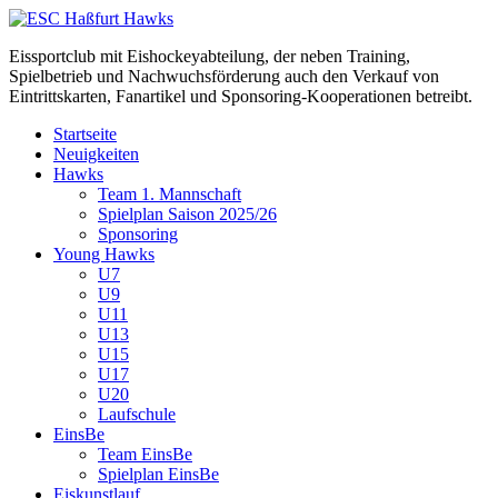
Eissportclub mit Eishockeyabteilung, der neben Training,
Spielbetrieb und Nachwuchsförderung auch den Verkauf von
Eintrittskarten, Fanartikel und Sponsoring-Kooperationen betreibt.
Startseite
Neuigkeiten
Hawks
Team 1. Mannschaft
Spielplan Saison 2025/26
Sponsoring
Young Hawks
U7
U9
U11
U13
U15
U17
U20
Laufschule
EinsBe
Team EinsBe
Spielplan EinsBe
Eiskunstlauf