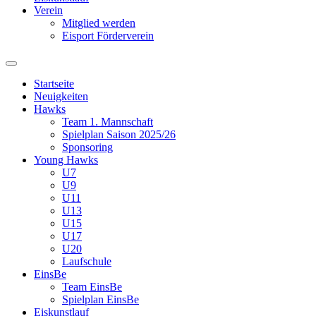
Verein
Mitglied werden
Eisport Förderverein
Startseite
Neuigkeiten
Hawks
Team 1. Mannschaft
Spielplan Saison 2025/26
Sponsoring
Young Hawks
U7
U9
U11
U13
U15
U17
U20
Laufschule
EinsBe
Team EinsBe
Spielplan EinsBe
Eiskunstlauf